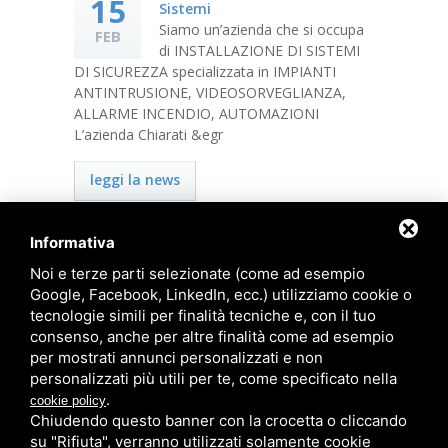
15
20
Sistemi
Siamo un’azienda che si occupa
FEB
APR
di INSTALLAZIONE DI SISTEMI
DI SICUREZZA specializzata in IMPIANTI
In questo 
ANTINTRUSIONE, VIDEOSORVEGLIANZA,
fondamentale
ALLARME INCENDIO, AUTOMAZIONI
lavoratori. 
L’azienda Chiarati &egr
mantenere i
ultime ordi
leggi la news
leggi la
Informativa
Noi e terze parti selezionate (come ad esempio
Google, Facebook, LinkedIn, ecc.) utilizziamo cookie o
Privacy
-
Note legali
-
Sitemap
tecnologie simili per finalità tecniche e, con il tuo
consenso, anche per altre finalità come ad esempio
Chiarati Sistemi S.r.l.
per mostrati annunci personalizzati e non
Sede e Show Room: Via Zucchini, 7 - 44100
personalizzati più utili per te, come specificato nella
Ferrara
.
cookie policy
Email:
sede@chiaratisistemi.com
- Tel. 0532
Chiudendo questo banner con la crocetta o cliccando
771625 - Fax 0532 770369
su "Rifiuta", verranno utilizzati solamente cookie