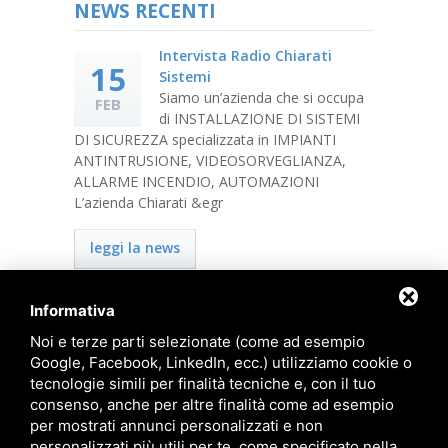
NEWS RECENTI
Intervista Radio Chiarati
15
20
Sistemi
Siamo un’azienda che si occupa
FEB
APR
di INSTALLAZIONE DI SISTEMI
DI SICUREZZA specializzata in IMPIANTI
In questo 
ANTINTRUSIONE, VIDEOSORVEGLIANZA,
fondamentale
ALLARME INCENDIO, AUTOMAZIONI
lavoratori. 
L’azienda Chiarati &egr
mantenere i
ultime ordi
leggi la news
leggi la
Informativa
Noi e terze parti selezionate (come ad esempio
Google, Facebook, LinkedIn, ecc.) utilizziamo cookie o
Privacy
-
Note legali
-
Sitemap
tecnologie simili per finalità tecniche e, con il tuo
consenso, anche per altre finalità come ad esempio
Chiarati Sistemi S.r.l.
per mostrati annunci personalizzati e non
Sede e Show Room: Via Zucchini, 7 - 44100
personalizzati più utili per te, come specificato nella